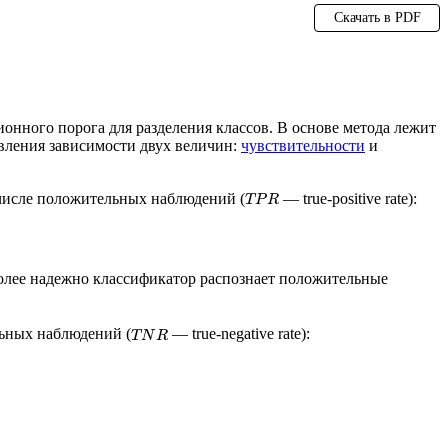
Скачать в PDF
нного порога для разделения классов. В основе метода лежит
авления зависимости двух величин:
чувствительности
и
числе положительных наблюдений (
— true-positive rate):
T
P
R
олее надежно классификатор распознает положительные
льных наблюдений (
— true-negative rate):
T
N
R