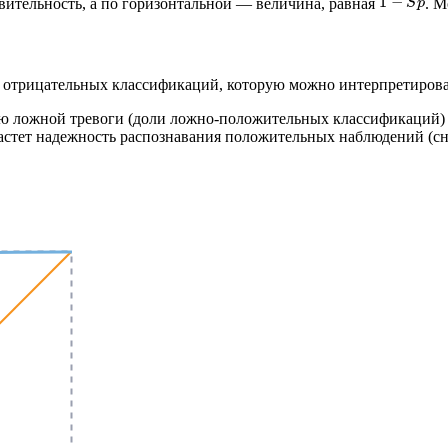
1
−
ительность, а по горизонтальной — величина, равная
. М
S
p
отрицательных классификаций, которую можно интерпретироват
ью ложной тревоги (доли ложно-положительных классификаций) 
стет надежность распознавания положительных наблюдений (сни