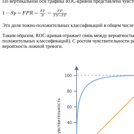
По вертикальной оси графика ROC-кривой представлена чувств
F
P
F
P
1
−
=
=
=
S
p
F
P
R
+
T
N
F
P
N
Это доля ложно-положительных классификаций в общем числе 
Таким образом, ROC-кривая отражает связь между вероятност
положительных классификаций). С ростом чувствительности ра
вероятность ложной тревоги.