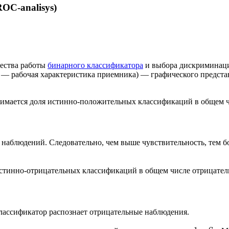
OC-analisys)
чества работы
бинарного классификатора
и выбора дискриминацио
tic — рабочая характеристика приемника) — графического предст
онимается доля истинно-положительных классификаций в общем 
наблюдений. Следовательно, чем выше чувствительность, тем б
истинно-отрицательных классификаций в общем числе отрицате
лассификатор распознает отрицательные наблюдения.