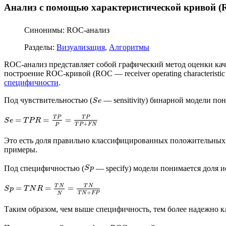
Анализ с помощью характеристической кривой (R
Синонимы: ROC-анализ
Разделы:
Визуализация
,
Алгоритмы
ROC-анализ представляет собой графический метод оценки ка
построение ROC-кривой (ROC — receiver operating characteris
специфичности
.
Под чувствительностью (
— sensitivity) бинарной модели п
S
e
T
P
T
P
=
=
=
S
e
T
P
R
+
T
P
F
N
P
Это есть доля правильно классифицированных положительных 
примеры.
Под специфичностью (
— specify) модели понимается доля 
S
p
T
N
T
N
=
=
=
S
p
T
N
R
+
T
N
F
P
N
Таким образом, чем выше специфичность, тем более надежно к