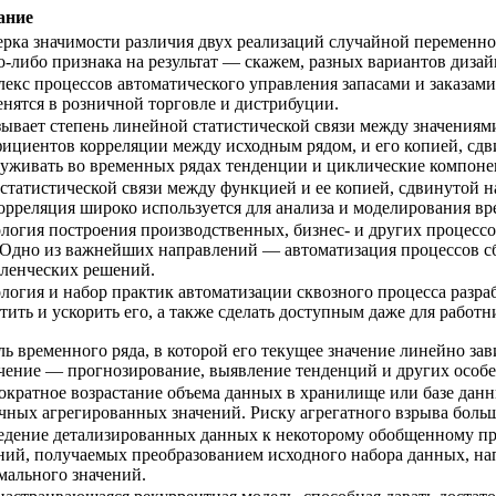
ание
рка значимости различия двух реализаций случайной переменно
о-либо признака на результат — скажем, разных вариантов дизай
екс процессов автоматического управления запасами и заказами
нятся в розничной торговле и дистрибуции.
ывает степень линейной статистической связи между значениями
ициентов корреляции между исходным рядом, и его копией, сдви
уживать во временных рядах тенденции и циклические компоне
статистической связи между функцией и ее копией, сдвинутой н
орреляция широко используется для анализа и моделирования в
логия построения производственных, бизнес- и других процесс
 Одно из важнейших направлений — автоматизация процессов с
ленческих решений.
логия и набор практик автоматизации сквозного процесса разр
тить и ускорить его, а также сделать доступным даже для работ
ь временного ряда, в которой его текущее значение линейно за
чение — прогнозирование, выявление тенденций и других особе
кратное возрастание объема данных в хранилище или базе данн
чных агрегированных значений. Риску агрегатного взрыва бол
дение детализированных данных к некоторому обобщенному пр
ний, получаемых преобразованием исходного набора данных, на
ального значений.