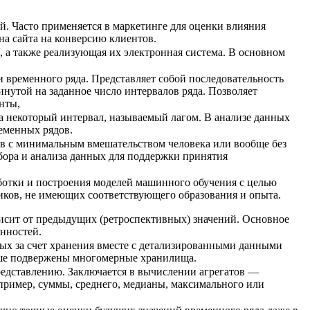
й. Часто применяется в маркетинге для оценки влияния
на сайта на конверсию клиентов.
, а также реализующая их электронная система. В основном
 временного ряда. Представляет собой последовательность
нутой на заданное число интервалов ряда. Позволяет
нты,
а некоторый интервал, называемый лагом. В анализе данных
ременных рядов.
ов с минимальным вмешательством человека или вообще без
бора и анализа данных для поддержки принятия
аботки и построения моделей машинного обучения с целью
ников, не имеющих соответствующего образования и опыта.
висит от предыдущих (ретроспективных) значений. Основное
нностей.
ых за счет хранения вместе с детализированными данными
ьше подвержены многомерные хранилища.
едставлению. Заключается в вычислении агрегатов —
пример, суммы, среднего, медианы, максимального или