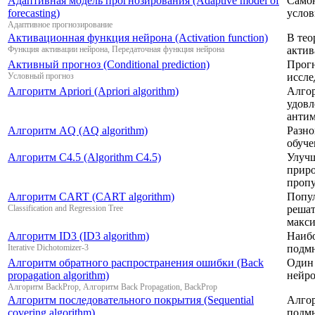
Адаптивная модель прогнозирования (Adaptive model of
Самон
forecasting)
услов
Адаптивное прогнозирование
Активационная функция нейрона (Activation function)
В тео
Функция активации нейрона, Передаточная функция нейрона
актив
Активный прогноз (Conditional prediction)
Прогн
Условный прогноз
иссле
Алгоритм Apriori (Apriori algorithm)
Алгор
удовл
антим
Алгоритм AQ (AQ algorithm)
Разно
обуче
Алгоритм C4.5 (Algorithm C4.5)
Улучш
приро
пропу
Алгоритм CART (CART algorithm)
Попул
Classification and Regression Tree
решат
макс
Алгоритм ID3 (ID3 algorithm)
Наибо
Iterative Dichotomizer-3
подмн
Алгоритм обратного распространения ошибки (Back
Один 
propagation algorithm)
нейро
Алгоритм BackProp, Алгоритм Back Propagation, BackProp
Алгоритм последовательного покрытия (Sequential
Алгор
covering algorithm)
подмн