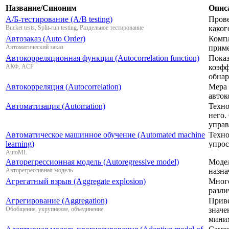
Название/Синоним
Опис
А/Б-тестирование (A/B testing)
Прове
Bucket tests, Split-run testing, Раздельное тестирование
каког
Автозаказ (Auto Order)
Компл
Автоматический заказ
приме
Автокорреляционная функция (Autocorrelation function)
Показ
АКФ, ACF
коэфф
обнар
Автокорреляция (Autocorrelation)
Мера 
авток
Автоматизация (Automation)
Техно
него.
управ
Автоматическое машинное обучение (Automated machine
Техно
learning)
упрос
AutoML
Авторегрессионная модель (Autoregressive model)
Модел
Авторегрессивная модель
назна
Агрегатный взрыв (Aggregate explosion)
Много
разли
Агрегирование (Aggregation)
Приве
Обобщение, укрупнение, объединение
значе
миним