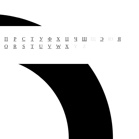
П
Р
С
Т
У
Ф
Х
Ц
Ч
Ш
Щ
Э
Ю
Я
Q
R
S
T
U
V
W
X
Y
Z