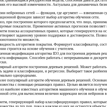
астраивающаяся рекуррентная модель, способная давать достат
иях его высокой изменчивости. Актуальна для динамичных бизн
рии нейронных сетей — функция, где аргумент — взвешенная су
ационной функции зависит выбор алгоритма обучения сети.
оз, при построении которого предполагается, что лицо, приним
дуемые показатели. Применение активных прогнозов позволяет
итм поиска ассоциативных правил, которые генерируются на о
етворяют заданному уровню поддержки и достоверности. Позволя
онотонности множеств.
видность алгоритмов покрытия. Формирует классификатор, сост
нии строится на основе обучения с учителем.
енная модификация алгоритма ID3 для построения деревьев ре
ста информации. Способен работать с непрерывными и дискрет
ски.
ярный алгоритм построения деревьев решений. Может работать 
ь задачи и классификации, и регрессии. Выбирает такое разбие
имально однородными.
лее популярный алгоритм обучения деревьев решений. Основан
ожества с помощью решающих правил. Целью является получение
из наиболее известных алгоритмов машинного обучения и обуч
нной сети для вычисления величин коррекции весов нейронов в 
итм, генерирующий набор классифицирующих правил, которые 
ожества до тех пор, пока в каждом из них не останутся объекты 