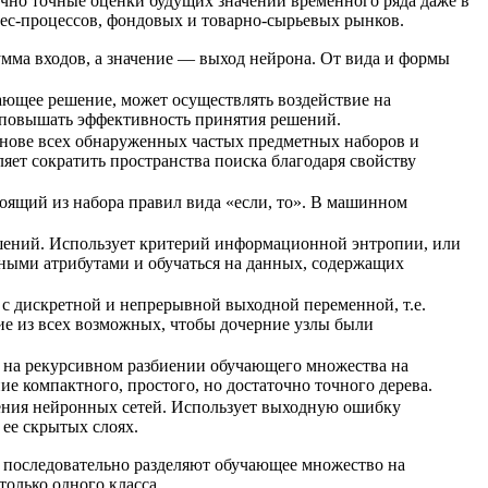
очно точные оценки будущих значений временного ряда даже в
ес-процессов, фондовых и товарно-сырьевых рынков.
мма входов, а значение — выход нейрона. От вида и формы
ающее решение, может осуществлять воздействие на
 повышать эффективность принятия решений.
снове всех обнаруженных частых предметных наборов и
ет сократить пространства поиска благодаря свойству
оящий из набора правил вида «если, то». В машинном
шений. Использует критерий информационной энтропии, или
ными атрибутами и обучаться на данных, содержащих
с дискретной и непрерывной выходной переменной, т.е.
ние из всех возможных, чтобы дочерние узлы были
 на рекурсивном разбиении обучающего множества на
 компактного, простого, но достаточно точного дерева.
ения нейронных сетей. Использует выходную ошибку
ее скрытых слоях.
последовательно разделяют обучающее множество на
только одного класса.