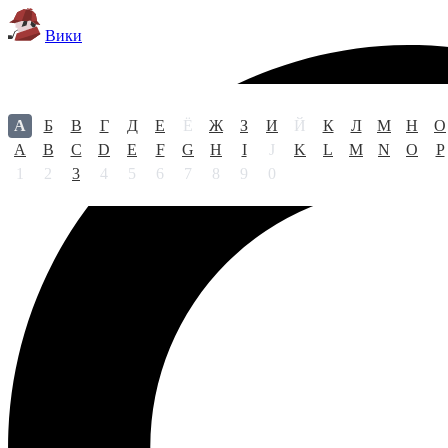
Вики
А
Б
В
Г
Д
Е
Ё
Ж
З
И
Й
К
Л
М
Н
О
A
B
C
D
E
F
G
H
I
J
K
L
M
N
O
P
1
2
3
4
5
6
7
8
9
0