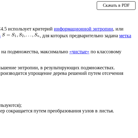
Скачать в PDF
 С4.5 использует критерий
информационной энтропии
, или
=
,
,
.
.
.
,
в
, для которых предварительно задана
метка
S
S
S
S
1
2
n
в на подмножества, максимально
«чистые»
по классовому
еньшение энтропии, в результирующих подмножествах.
 производится упрощение дерева решений путем отсечения
льзуются);
мер сокращается путем преобразования узлов в листья.