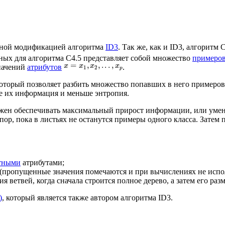
нной модификацией алгоритма
ID3
. Так же, как и ID3, алгоритм
нных для алгоритма C4.5 представляет собой множество
примеро
=
,
,
.
.
.
,
x
x
x
x
значений
атрибутов
.
1
2
p
который позволяет разбить множество попавших в него примеро
е их информация и меньше энтропия.
должен обеспечивать максимальный прирост информации, или ум
ор, пока в листьях не останутся примеры одного класса. Затем
тными
атрибутами;
(пропущенные значения помечаются и при вычислениях не испо
 ветвей, когда сначала строится полное дерево, а затем его раз
)
, который является также автором алгоритма ID3.