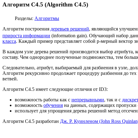
Алгоритм C4.5 (Algorithm C4.5)
Разделы:
Алгоритмы
Алгоритм построения
деревьев решений
, являющийся улучше
прироста информации
(information gain). Обучающий набор да
класса
. Каждый пример представляет собой p-мерный вектор 
В каждом узле дерева решений производится выбор атрибута, 
составу. Чем однороднее полученные подмножества, тем больш
Следовательно, атрибут, выбираемый для разбиения в узле, 
Алгоритм рекурсивно продолжает процедуру разбиения до тех п
ветвей.
Алгоритм С4.5 имеет следующие отличия от ID3:
возможность работы как с
непрерывными
, так и с
дискре
возможность
обучения
на данных, содержащих пропуски 
использует для упрощения дерева решений метод отсечения
Алгоритм С4.5 разработан
Дж. Р. Куинленом (John Ross Quinlan