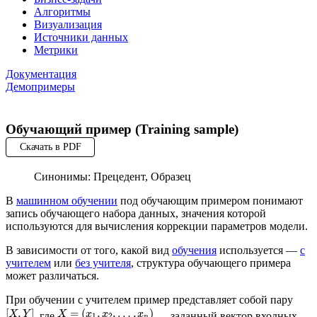
Алгоритмы
Визуализация
Источники данных
Метрики
Документация
Демопримеры
Обучающий пример (Training sample)
Скачать в PDF
Синонимы: Прецедент, Образец
В
машинном обучении
под обучающим примером понимают
запись обучающего набора данных, значения которой
используются для вычисления коррекции параметров модели.
В зависимости от того, какой вид
обучения
используется —
с
учителем
или
без учителя
, структура обучающего примера
может различаться.
При обучении с учителем пример представляет собой пару
[
,
]
=
(
,
,
…
,
)
X
Y
X
x
x
x
, где
— заданный вектор входных
1
2
n