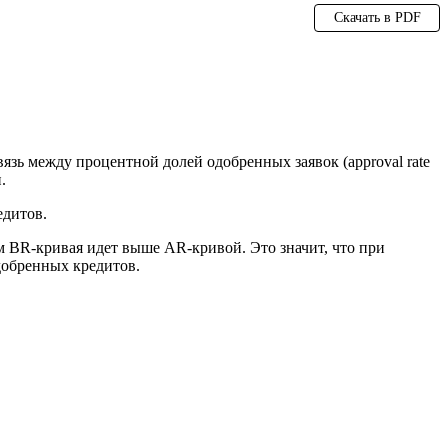
Скачать в PDF
вязь между процентной долей одобренных заявок (approval rate
.
едитов.
м BR-кривая идет выше AR-кривой. Это значит, что при
одобренных кредитов.