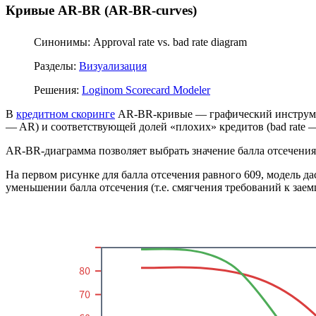
Кривые AR-BR (AR-BR-curves)
Синонимы: Approval rate vs. bad rate diagram
Разделы:
Визуализация
Решения:
Loginom Scorecard Modeler
В
кредитном скоринге
AR-BR-кривые — графический инструме
— AR) и соответствующей долей «плохих» кредитов (bad rate 
AR-BR-диаграмма позволяет выбрать значение балла отсечения
На первом рисунке для балла отсечения равного 609, модель д
уменьшении балла отсечения (т.е. смягчения требований к зае