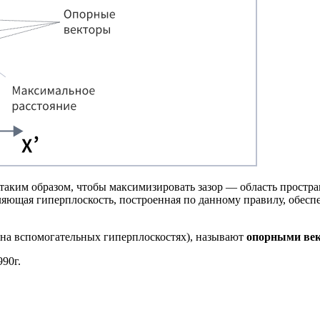
 таким образом, чтобы максимизировать зазор — область прост
еляющая гиперплоскость, построенная по данному правилу, обес
ть на вспомогательных гиперплоскостях), называют
опорными ве
990г.