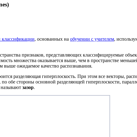
nes)
 классификации
, основанных на
обучении с учителем
, использ
остранства признаков, представляющих классифицируемые объект
лимость множества оказывается выше, чем в пространстве меньш
ем выше ожидаемое качество распознавания.
роится разделяющая гиперплоскость. При этом все векторы, рас
, по обе стороны основной разделяющей гиперплоскости, паралле
и называют
зазор
.