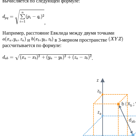
вычисляется по следующей формуле:
√
n
2
=
∑
(
−
)
d
p
q
p
q
i
i
=
1
i
,
Например, расстояние Евклида между двумя точками
(
,
,
)
(
,
,
)
(
)
a
x
y
z
b
x
y
z
X
Y
Z
и
в 3-мерном пространстве
a
a
a
b
b
b
рассчитывается по формуле:
2
2
2
√
=
(
−
)
+
(
−
)
+
(
−
)
d
x
x
y
y
z
z
.
a
a
a
a
b
b
b
b