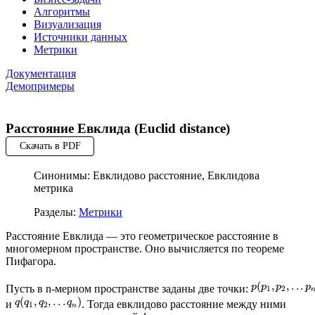
Алгоритмы
Визуализация
Источники данных
Метрики
Документация
Демопримеры
Расстояние Евклида (Euclid distance)
Скачать в PDF
Синонимы: Евклидово расстояние, Евклидова
метрика
Разделы:
Метрики
Расстояние Евклида — это геометрическое расстояние в
многомерном пространстве. Оно вычисляется по теореме
Пифагора.
(
,
,
.
.
.
p
p
p
p
Пусть в n-мерном пространстве заданы две точки:
1
2
(
,
,
.
.
.
)
q
q
q
q
и
. Тогда евклидово расстояние между ними
1
2
n