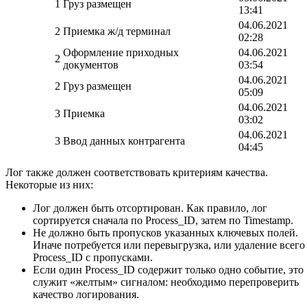
1
Груз размещен
13:41
04.06.2021
2
Приемка ж/д терминал
02:28
Оформление приходных
04.06.2021
2
документов
03:54
04.06.2021
2
Груз размещен
05:09
04.06.2021
3
Приемка
03:02
04.06.2021
3
Ввод данных контрагента
04:45
Лог также должен соответствовать критериям качества.
Некоторые из них:
Лог должен быть отсортирован. Как правило, лог
сортируется сначала по Process_ID, затем по Timestamp.
Не должно быть пропусков указанных ключевых полей.
Иначе потребуется или перевыгрузка, или удаление всего
Process_ID с пропусками.
Если один Process_ID содержит только одно событие, это
служит «желтым» сигналом: необходимо перепроверить
качество логирования.