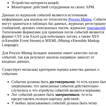
Устройства интернета вещей;
Мониторинг действий сотрудников на своих АРМ.
Данные из журналов событий являются источником
информации для анализа по технологии
Process Mining
. Событ
могут храниться в таблицах баз данных, журналах регистрации
сообщений, архивах электронных писем, журналах
транзакций
Типичными форматами для хранения логов событий являются
формат CSV или Excel (для небольших логов), а также XES
(eXtensible Event Stream) и MXML (Mining eXtensible Markup
Language).
Для Process Mining большое значение имеет качество логов
событий, так как результат анализа напрямую зависит от
входных данных.
Существует несколько критериев оценки качества данных о
событиях:
События должны быть
достоверными
, то есть нужно бы
уверенными, что записанные события действительно
случились и что атрибуты событий являются верными;
Лог событий должен быть
завершенным
, то есть
предоставлять полную картину действий;
У любых записываемых событий должна быть четко