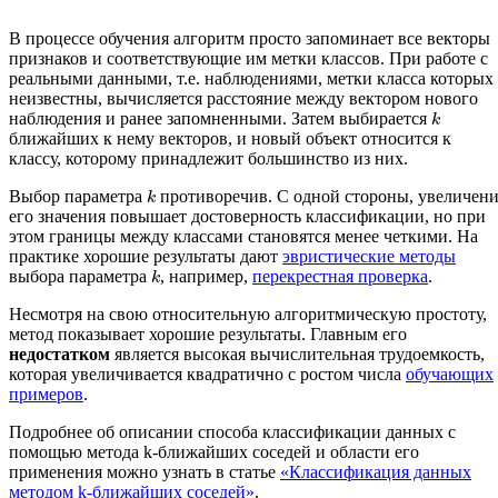
В процессе обучения алгоритм просто запоминает все векторы
признаков и соответствующие им метки классов. При работе с
реальными данными, т.е. наблюдениями, метки класса которых
неизвестны, вычисляется расстояние между вектором нового
наблюдения и ранее запомненными. Затем выбирается
k
ближайших к нему векторов, и новый объект относится к
классу, которому принадлежит большинство из них.
Выбор параметра
противоречив. С одной стороны, увеличен
k
его значения повышает достоверность классификации, но при
этом границы между классами становятся менее четкими. На
практике хорошие результаты дают
эвристические методы
выбора параметра
, например,
перекрестная проверка
.
k
Несмотря на свою относительную алгоритмическую простоту,
метод показывает хорошие результаты. Главным его
недостатком
является высокая вычислительная трудоемкость,
которая увеличивается квадратично с ростом числа
обучающих
примеров
.
Подробнее об описании способа классификации данных с
помощью метода k-ближайших соседей и области его
применения можно узнать в статье
«Классификация данных
методом k-ближайших соседей»
.