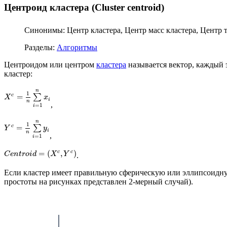
Центроид кластера (Cluster centroid)
Синонимы: Центр кластера, Центр масс кластера, Центр тяж
Разделы:
Алгоритмы
Центроидом или центром
кластера
называется вектор, каждый 
кластер:
n
1
=
∑
c
X
x
i
n
,
=
1
i
n
1
=
∑
c
Y
y
i
n
,
=
1
i
=
(
,
)
c
c
C
e
n
t
r
o
i
d
X
Y
.
Если кластер имеет правильную сферическую или эллипсоидную
простоты на рисунках представлен 2-мерный случай).