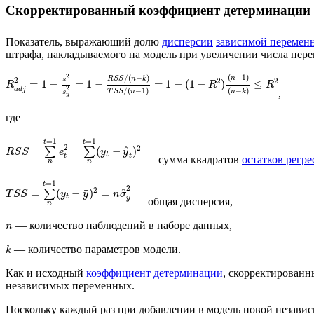
Скорректированный коэффициент детерминации (Adj
Показатель, выражающий долю
дисперсии
зависимой перемен
штрафа, накладываемого на модель при увеличении числа пер
(
−
1
)
2
/
(
−
)
n
R
S
S
n
k
s
2
2
2
=
1
−
=
1
−
=
1
−
(
1
−
)
≤
R
R
R
2
a
d
j
/
(
−
1
)
(
−
)
T
S
S
n
n
k
,
s
y
где
=
1
=
1
t
t
2
2
^
=
∑
=
∑
(
−
)
R
S
S
e
y
y
t
t
t
— сумма квадратов
остатков регре
n
n
=
1
t
2
2
^
¯
=
∑
(
−
)
=
T
S
S
y
y
n
σ
t
y
— общая дисперсия,
n
— количество наблюдений в наборе данных,
n
— количество параметров модели.
k
Как и исходный
коэффициент детерминации
, скорректированн
независимых переменных.
Поскольку каждый раз при добавлении в модель новой независ