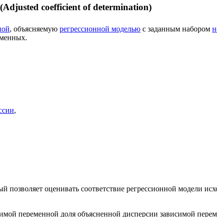
usted coefficient of determination)
ной
, объясняемую
регрессионной моделью
с заданным набором
н
еменных.
ссии
,
ый позволяет оценивать соответствие регрессионной модели ис
имой переменной доля объясненной дисперсии зависимой переме