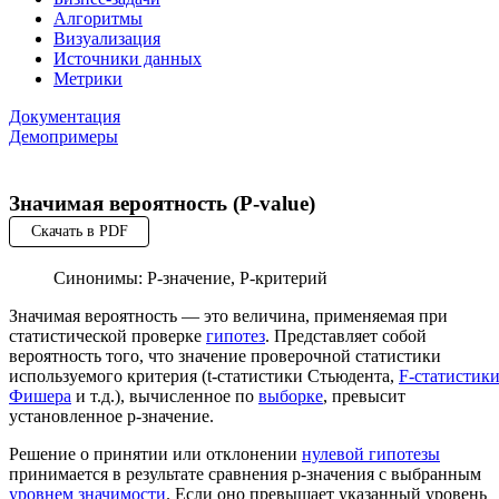
Алгоритмы
Визуализация
Источники данных
Метрики
Документация
Демопримеры
Значимая вероятность (P-value)
Скачать в PDF
Синонимы: Р-значение, P-критерий
Значимая вероятность — это величина, применяемая при
статистической проверке
гипотез
. Представляет собой
вероятность того, что значение проверочной статистики
используемого критерия (t-статистики Стьюдента,
F-статистик
Фишера
и т.д.), вычисленное по
выборке
, превысит
установленное p-значение.
Решение о принятии или отклонении
нулевой гипотезы
принимается в результате сравнения p-значения с выбранным
уровнем значимости
. Если оно превышает указанный уровень