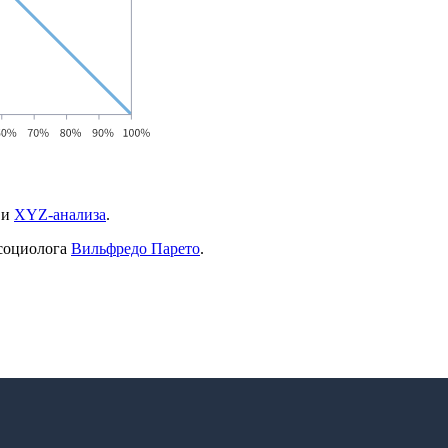
и
XYZ-анализа
.
 социолога
Вильфредо Парето
.