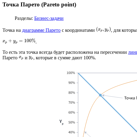
Точка Парето (Pareto point)
Разделы:
Бизнес-задачи
(
,
)
x
y
Точка на
диаграмме Парето
с координатами
, для котор
p
p
+
=
100
%
x
y
.
p
p
То есть эта точка всегда будет расположена на пересечении
лин
x
y
Парето
и
, которые в сумме дают 100%.
p
p