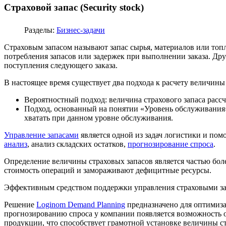
Страховой запас (Security stock)
Разделы:
Бизнес-задачи
Страховым запасом называют запас сырья, материалов или топ
потребления запасов или задержек при выполнении заказа. Дру
поступления следующего заказа.
В настоящее время существует два подхода к расчету величины 
Вероятностный подход: величина страхового запаса рассч
Подход, основанный на понятии «Уровень обслуживания»:
хватать при данном уровне обслуживания.
Управление запасами
является одной из задач логистики и пом
анализ
, анализ складских остатков,
прогнозирование спроса
.
Определение величины страховых запасов является частью бо
стоимость операций и замораживают дефицитные ресурсы.
Эффективным средством поддержки управления страховыми за
Решение
Loginom Demand Planning
предназначено для оптимиза
прогнозированию спроса у компании появляется возможность о
продукции, что способствует грамотной установке величины ст