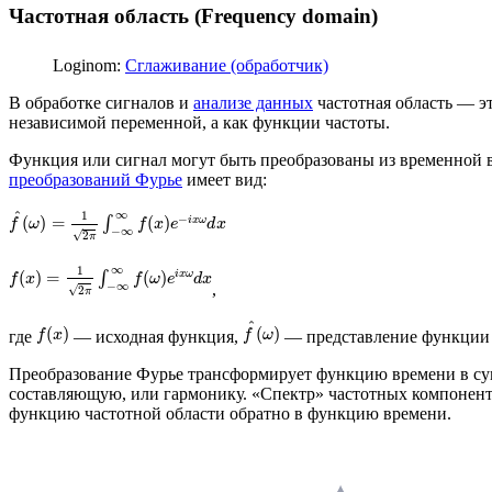
Частотная область (Frequency domain)
Loginom:
Сглаживание (обработчик)
В обработке сигналов и
анализе данных
частотная область — э
независимой переменной, а как функции частоты.
Функция или сигнал могут быть преобразованы из временной 
преобразований Фурье
имеет вид:
^
∞
1
−
(
)
=
∫
(
)
i
x
ω
f
ω
f
x
e
d
x
−
∞
√
2
π
∞
1
(
)
=
∫
(
)
i
x
ω
f
x
f
ω
e
d
x
−
∞
,
√
2
π
^
(
)
(
)
f
x
f
ω
где
— исходная функция,
— представление функции 
Преобразование Фурье трансформирует функцию времени в сумм
составляющую, или гармонику. «Спектр» частотных компоненто
функцию частотной области обратно в функцию времени.