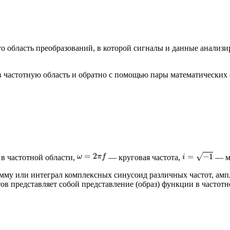
то область преобразований, в которой сигналы и данные анализ
в частотную область и обратно с помощью пары математических
=
2
√
=
−
1
ω
π
f
в частотной области,
— круговая частота,
— м
i
у или интеграл комплексных синусоид различных частот, ампли
в представляет собой представление (образ) функции в частот