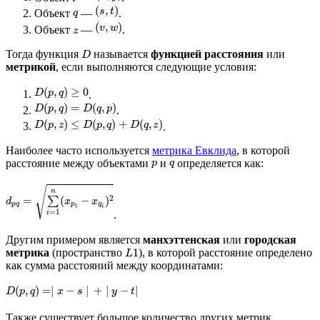
(
,
)
s
t
Объект
—
.
q
(
,
)
v
w
Объект
—
.
z
Тогда функция
называется
функцией расстояния
или
D
метрикой
, если выполняются следующие условия:
(
,
)
≥
0
D
p
q
.
(
,
)
=
(
,
)
D
p
q
D
q
p
.
(
,
)
≤
(
,
)
+
(
,
)
D
p
z
D
p
q
D
q
z
.
Наиболее часто используется
метрика Евклида
, в которой
расстояние между объектами
и
определяется как:
p
q
√
n
2
=
∑
(
−
)
d
x
x
p
q
p
q
i
i
=
1
i
.
Другим примером является
манхэттенская
или
городская
метрика
(пространство
), в которой расстояние определено
1
L
как сумма расстояний между координатами:
(
,
)
=
∣
−
∣
+
∣
−
∣
D
p
q
x
s
y
t
Также существует большое количество других метрик,