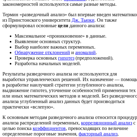
закономерностей используются самые разные методы.
Термин «разведочный анализ» был впервые введен математик
из Принстонского университета
Дж. Тьюки
. Он также
сформулировал основные
цели
данного анализа:
Максимальное «проникновение» в данные.
Выявление основных структур.
Выбор наиболее важных переменных.
Обнаружение отклонений
и
аномалий
.
Проверка основных
гипотез
(предположений).
Разработка начальных моделей.
Результаты разведочного анализа не используются для
выработки управленческих решений. Их назначение — помощ
в разработке наилучшей стратегии углубленного анализа,
выдвижение гипотез, уточнение особенностей применения тех
или иных математических методов и моделей. Без разведочног
анализа углубленный анализ данных будет производиться
практически «вслепую».
К основным методам разведочного анализа относится процеду
анализа распределений переменных,
корреляционный анализ
c
целью поиска
коэффициентов
, превосходящих по величине
определенные пороговые значения,
факторный анализ
,