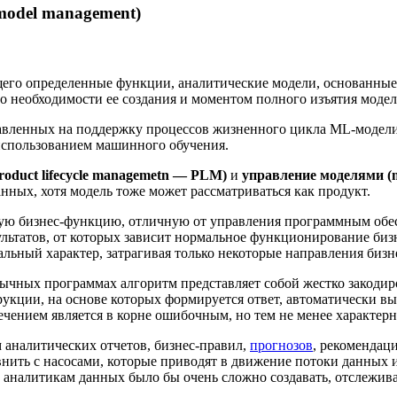
odel management)
щего определенные функции, аналитические модели, основанны
 необходимости ее создания и моментом полного изъятия модел
авленных на поддержку процессов жизненного цикла ML-модели
использованием машинного обучения.
oduct lifecycle managemetn — PLM)
и
управление моделями (
анных, хотя модель тоже может рассматриваться как продукт.
ую бизнес-функцию, отличную от управления программным обес
ультатов, от которых зависит нормальное функционирование биз
льный характер, затрагивая только некоторые направления бизн
ычных программах алгоритм представляет собой жестко закоди
рукции, на основе которых формируется ответ, автоматически в
ением является в корне ошибочным, но тем не менее характер
 аналитических отчетов, бизнес-правил,
прогнозов
, рекомендац
нить с насосами, которые приводят в движение потоки данных и
аналитикам данных было бы очень сложно создавать, отслеживат