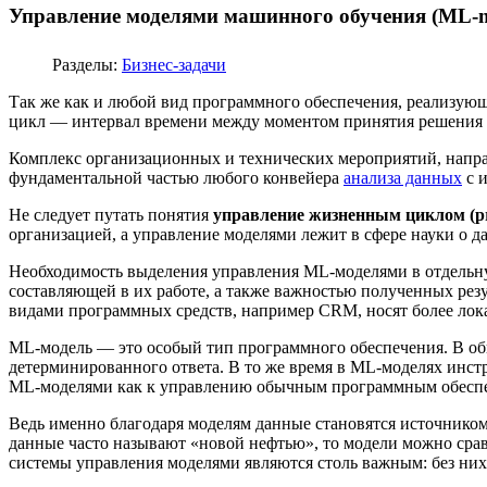
Управление моделями машинного обучения (ML-m
Разделы:
Бизнес-задачи
Так же как и любой вид программного обеспечения, реализую
цикл — интервал времени между моментом принятия решения о
Комплекс организационных и технических мероприятий, напр
фундаментальной частью любого конвейера
анализа данных
с 
Не следует путать понятия
управление жизненным циклом (pr
организацией, а управление моделями лежит в сфере науки о д
Необходимость выделения управления ML-моделями в отдельн
составляющей в их работе, а также важностью полученных рез
видами программных средств, например CRM, носят более лока
ML-модель — это особый тип программного обеспечения. В об
детерминированного ответа. В то же время в ML-моделях инст
ML-моделями как к управлению обычным программным обеспеч
Ведь именно благодаря моделям данные становятся источником
данные часто называют «новой нефтью», то модели можно срав
системы управления моделями являются столь важным: без них 