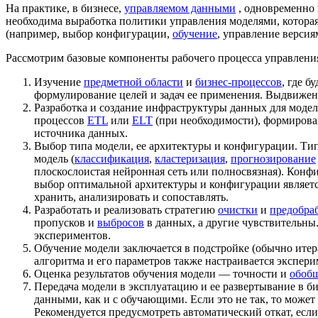
На практике, в бизнесе,
управляемом данными
, одновременно 
необходима выработка политики управления моделями, которая
(например, выбор конфигурации,
обучение
, управление верси
Рассмотрим базовые компоненты рабочего процесса управлени
Изучение
предметной области
и
бизнес-процессов
, где б
формулирование целей и задач ее применения. Выдвижени
Разработка и создание инфраструктуры данных для моде
процессов
ETL
или
ELT
(при необходимости), формиров
источника данных.
Выбор типа модели, ее архитектуры и конфигурации. Тип
модель (
классификация
,
кластеризация
,
прогнозирование
плоскослоистая нейронная сеть или полносвязная). Конф
выбор оптимальной архитектуры и конфигурации является
хранить, анализировать и сопоставлять.
Разработать и реализовать стратегию
очистки
и
предобра
пропусков и
выбросов
в данных, а другие чувствительны
экспериментов.
Обучение модели заключается в подстройке (обычно ите
алгоритма и его параметров также настраивается экспер
Оценка результатов обучения модели — точности и
обоб
Передача модели в эксплуатацию и ее развертывание в б
данными, как и с обучающими. Если это не так, то може
Рекомендуется предусмотреть автоматический откат, если