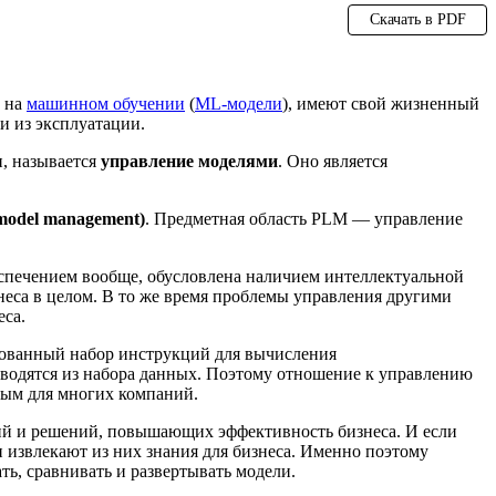
Скачать в PDF
е на
машинном обучении
(
ML-модели
), имеют свой жизненный
и из эксплуатации.
, называется
управление моделями
. Оно является
model management)
. Предметная область PLM — управление
печением вообще, обусловлена наличием интеллектуальной
неса в целом. В то же время проблемы управления другими
еса.
рованный набор инструкций для вычисления
ыводятся из набора данных. Поэтому отношение к управлению
ным для многих компаний.
ий и решений, повышающих эффективность бизнеса. И если
 извлекают из них знания для бизнеса. Именно поэтому
ь, сравнивать и развертывать модели.