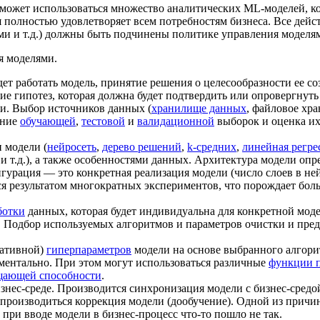
может использоваться множество аналитических ML-моделей, ко
 полностью удовлетворяет всем потребностям бизнеса. Все дей
ями и т.д.) должны быть подчинены политике управления моделя
я моделями.
удет работать модель, принятие решения о целесообразности ее 
е гипотез, которая должна будет подтвердить или опровергнуть
ли. Выбор источников данных (
хранилище данных
, файловое хра
ание
обучающей
,
тестовой
и
валидационной
выборок и оценка и
 модели (
нейросеть
,
дерево решений
,
k-средних
,
линейная регре
и т.д.), а также особенностями данных. Архитектура модели оп
игурация — это конкретная реализация модели (число слоев в не
 результатом многократных экспериментов, что порождает боль
ботки
данных, которая будет индивидуальна для конкретной мод
. Подбор используемых алгоритмов и параметров очистки и пре
ративной)
гиперпараметров
модели на основе выбранного алгори
иментально. При этом могут использоваться различные
функции п
щающей способности
.
изнес-среде. Производится синхронизация модели с бизнес-средо
т производиться коррекция модели (дообучение). Одной из прич
 при вводе модели в бизнес-процесс что-то пошло не так.