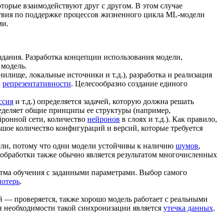
торые взаимодействуют друг с другом. В этом случае
ствия по поддержке процессов жизненного цикла ML-модели
ми.
создания. Разработка концепции использования модели,
 модель.
нилище, локальные источники и т.д.), разработка и реализация
х
репрезентативности
. Целесообразно создание единого
ссия
и т.д.) определяется задачей, которую должна решать
ределяет общие принципы ее структуры (например,
йронной сети, количество
нейронов
в слоях и т.д.). Как правило,
шое количество конфигураций и версий, которые требуется
ели, потому что одни модели устойчивы к наличию
шумов
,
добработки также обычно является результатом многочисленных
тма обучения с заданными параметрами. Выбор самого
отерь
.
й — проверяется, также хорошо модель работает с реальными
ин необходимости такой синхронизации является
утечка данных
.